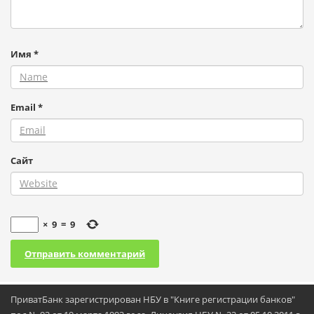
Имя
*
Email
*
Сайт
×
9
=
9
ПриватБанк зарегистрирован НБУ в "Книге регистрации банков"