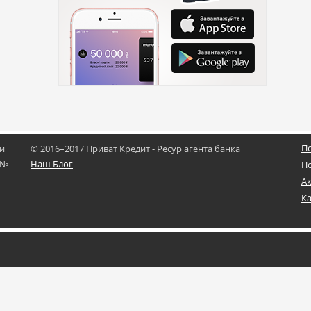
П
ии
© 2016–2017 Приват Кредит - Ресур агента банка
 №
Наш Блог
П
А
Ка