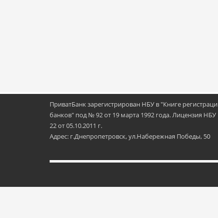
ПриватБанк зарегистрирован НБУ в "Книге регистрац
банков" под № 92 от 19 марта 1992 года. Лицензия НБУ
22 от 05.10.2011 г.
Адрес: г.Днепропетровск, ул.Набережная Победы, 50