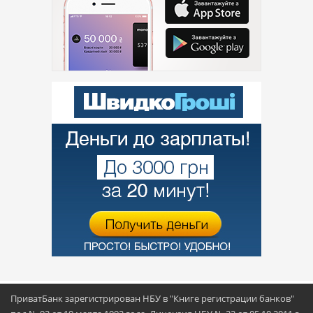
ПриватБанк зарегистрирован НБУ в "Книге регистрации банков"